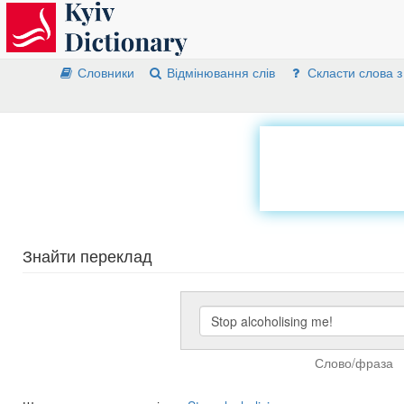
Словники
Відмінювання слів
Скласти слова з
Знайти переклад
Слово/фраза