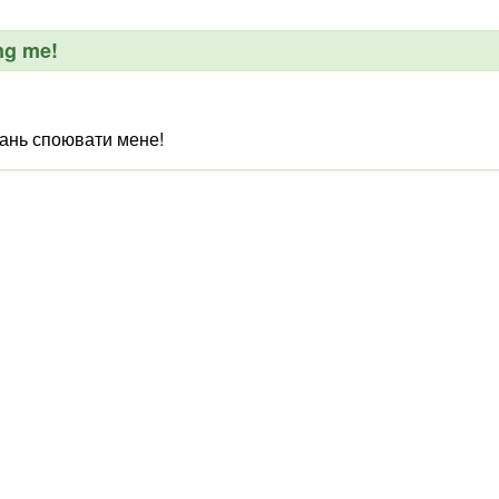
ng me!
ань споювати мене!