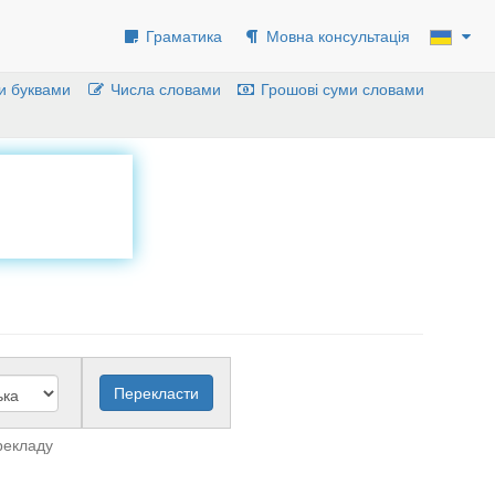
Граматика
Мовна консультація
и буквами
Числа словами
Грошові суми словами
рекладу