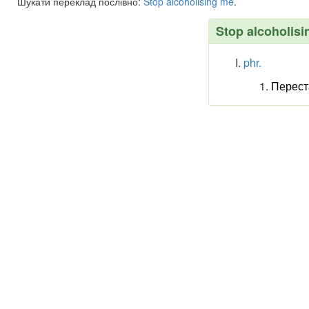
Шукати переклад послівно:
Stop
alcoholising
me
.
Stop alcoholisi
phr.
Перест