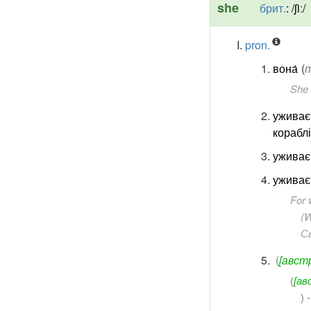
she
брит.
:
/ʃiː/
pron.
вона́
(
п
She 
уживає
кораблі
уживає
уживаєт
For 
(W
Св
(
[авст
(
[ав
) 