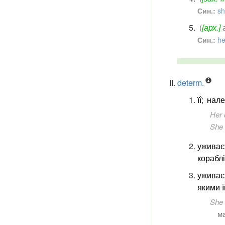
Син.:
s
(
[арх.]
Син.:
he
determ.
її́
;
нале
Her 
She 
уживає
кораблі
уживає
якими 
She 
ма