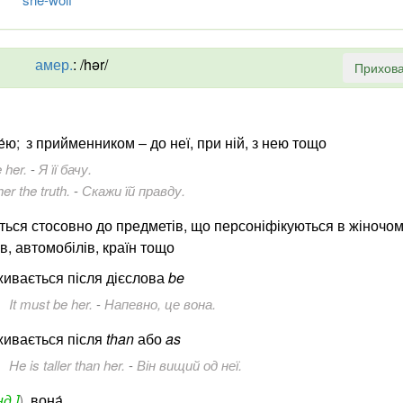
амер.
:
/hər/
Прихова
е́ю
;
з прийменником ‒ до неї, при ній, з нею тощо
 her.
-
Я її бачу.
her the truth.
-
Скажи їй правду.
ться стосовно до предметів, що персоніфікуються в жіночом
в, автомобілів, країн тощо
живається після дієслова
be
It must be her.
-
Напевно, це вона.
живається після
than
або
as
He is taller than her.
-
Він вищий од неї.
нд.]
)
вона́