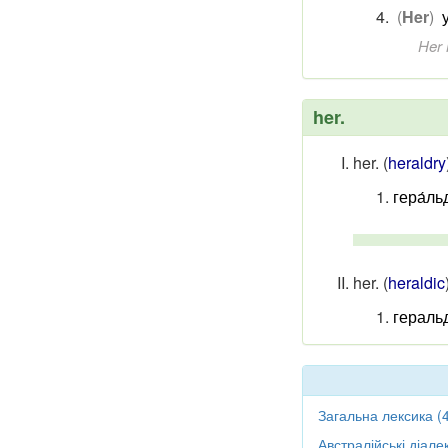
(
Her
)
Her 
her.
her.
(
heraldry
гера́ль
her.
(
heraldic
гераль
Загальна лексика (
Австралійські діале