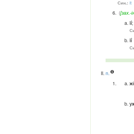
Син.:
it
(
[зах.-і
її́
;
Си
її́
Си
n.
ж
у