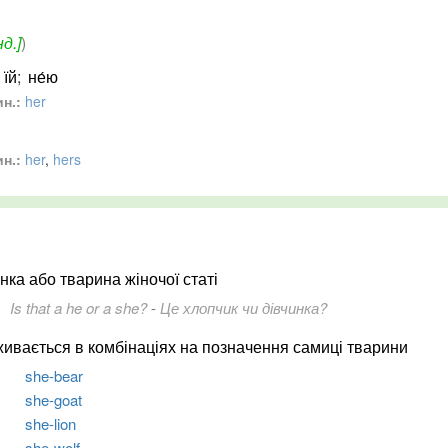
нд.]
)
їй
;
не́ю
н.:
her
н.:
her
,
hers
інка або тварина жіночої статі
Is that a he or a she?
-
Це хлопчик чи дівчинка?
живається в комбінаціях на позначення самиці тварини
she-bear
she-goat
she-lion
she-wolf