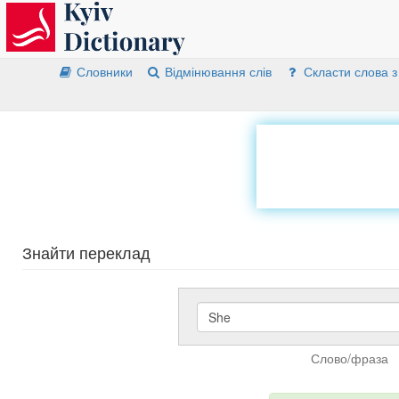
Словники
Відмінювання слів
Скласти слова з
Знайти переклад
Слово/фраза