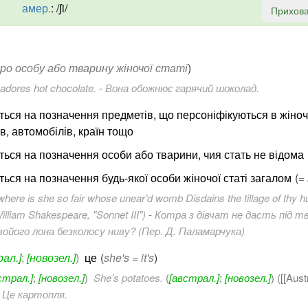
амер.
:
/ʃi/
Прихова
ро особу або тварину жіночої статі
)
adores hot chocolate.
-
Вона обожнює гарячий шоколад.
ться на позначення предметів, що персоніфікуються в жіноч
в, автомобілів, країн тощо
ться на позначення особи або тварини, чия стать не відома
ься на позначення будь-якої особи жіночої статі загалом
(
=
where is she so fair whose unear’d womb Disdains the tillage of thy 
illiam Shakespeare, "Sonnet III")
-
Котра з дівчат не дасть під тв
ойого лона безколосу ниву? (Пер. Д. Паламарчука)
рал.]
;
[новозел.]
)
це
(
she's = it's
)
страл.]
;
[новозел.]
)
She’s potatoes.
(
[австрал.]
;
[новозел.]
) ([[Aust
-
Це картопля.