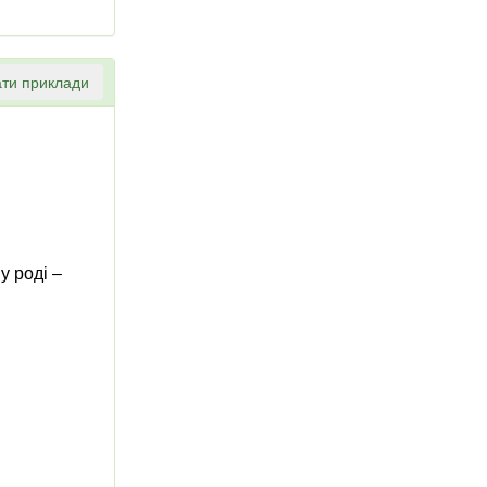
ти приклади
у роді ‒