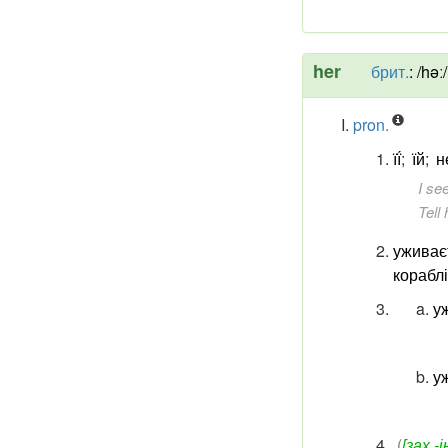
her
брит.
:
/həː/
pron.
її́
;
їй
;
н
I see
Tell 
уживає
кораблі
у
у
(
[зах.-і