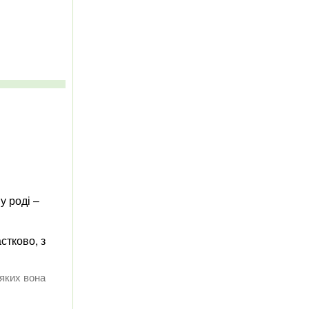
у роді ‒
стково, з
 яких вона