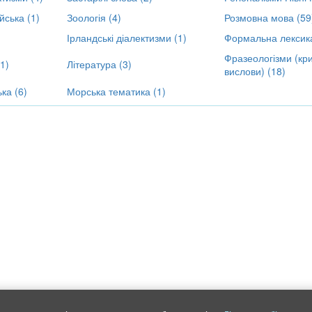
йська (1)
Зоологія (4)
Розмовна мова (59
Ірландські діалектизми (1)
Формальна лексика
Фразеологізми (кри
1)
Література (3)
вислови) (18)
ка (6)
Морська тематика (1)