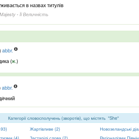
уживається в назвах титулів
Majesty
-
Її Величність
)
abbr.
дика (
ж.
)
)
abbr.
ди́чний
Категорії словосполучень (зворотів), що містять "She"
493)
Жартівливе (2)
Новозеландські діа
ктизми (4)
Застарілі слова (2)
Регіоналізми Півні