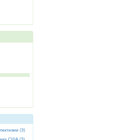
лектизми (3)
чних США (3)