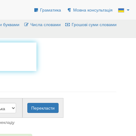
Граматика
Мовна консультація
и буквами
Числа словами
Грошові суми словами
рекладу