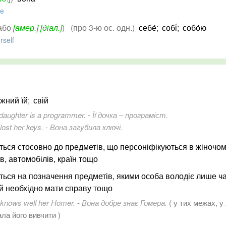
he
або
[амер.]
[діал.]
)
(про 3-ю ос. одн.)
себе́
;
собі́
;
собо́ю
rself
жний їй
;
свій
daughter is a programmer.
-
Її дочка ‒ програміст.
lost her keys.
-
Вона загубила ключі.
ться стосовно до предметів, що персоніфікуються в жіночом
в, автомобілів, країн тощо
ться на позначення предметів, якими особа володіє лише ча
їй необхідно мати справу тощо
knows well her Homer.
-
Вона добре знає Гомера.
( у тих межах, у
ла його вивчити )