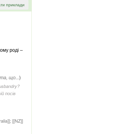
ти приклади
ому роді ‒
 та, що...
)
husbandry?
ій посів
ralia]]; [[NZ]]