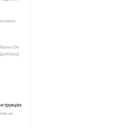
питання.
Il Nuovo De
Дроб’язка)
нструкціях
демо на