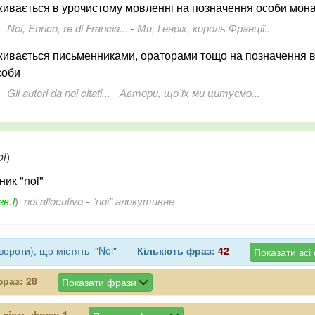
живається в урочистому мовленні на позначення особи мон
Noi, Enrico, re di Francia...
-
Ми, Генріх, король Франції...
живається письменниками, ораторами тощо на позначення в
соби
Gli autori da noi citati...
-
Автори, що їх ми цитуємо...
oi
)
ик "noi"
гв.]
)
noi allocutivo
-
"noi" алокутивне
ороти), що містять "Noi"
Кількість фраз:
42
Показати всі
фраз:
28
Показати фрази
ькість фраз:
1