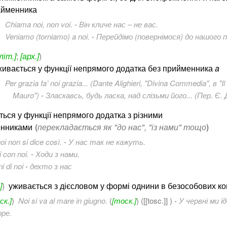
айменника
Chiama noi, non voi.
-
Він кличе нас ‒ не вас.
Veniamo (torniamo) a noi.
-
Перейдімо (повернімося) до нашого 
[літ.]
;
[арх.]
)
живається у функції непрямого додатка без прийменника
a
Per grazia fa’ noi grazia... (Dante Alighieri, "Divina Commedia", в "
Mauro")
-
Зласкавсь, будь ласка, над слізьми його... (Пер. Є. 
ься у функції непрямого додатка з різними
нниками
(
перекладається як "до нас", "із нами" тощо
)
oi non si dice così.
-
У нас так не кажуть.
i con noi.
-
Ходи з нами.
i di noi
-
дехто з нас
]
)
уживається з дієсловом у формі однини в безособових ко
ск.]
)
Noi si va al mare in giugno.
(
[тоск.]
) ([[tosc.]] ) -
У червні ми ї
оре.