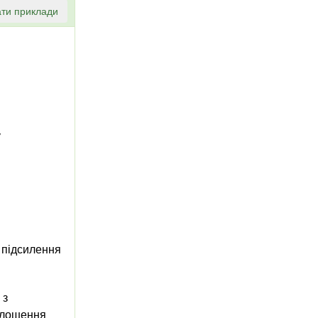
ти приклади
у
 підсилення
 з
олошення