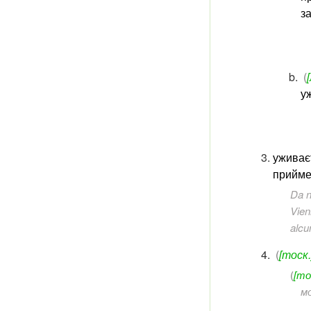
з
(
у
уживаєт
прийме
Da n
Vien
alcun
(
[тоск.
(
[то
м