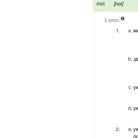
noi
[noi]
pron.
м
з
у
у
у
п