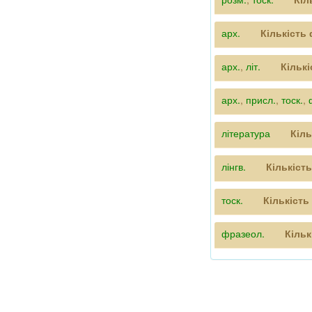
арх.
Кількість
арх.
,
літ.
Кільк
арх.
,
присл.
,
тоск.
,
література
Кіль
лінгв.
Кількіст
тоск.
Кількість
фразеол.
Кільк