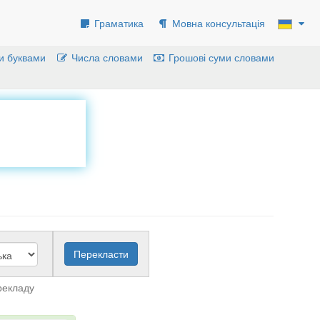
Граматика
Мовна консультація
и буквами
Числа словами
Грошові суми словами
рекладу