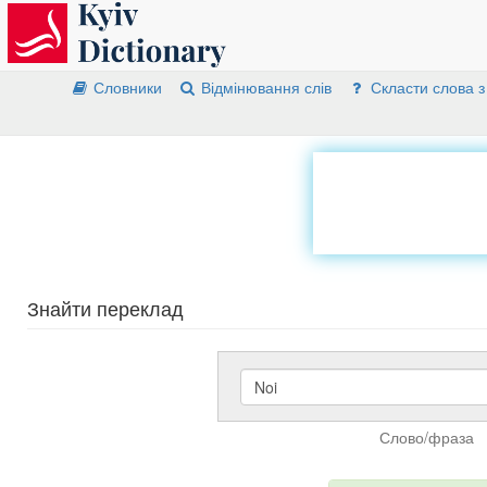
Словники
Відмінювання слів
Скласти слова з
Знайти переклад
Слово/фраза