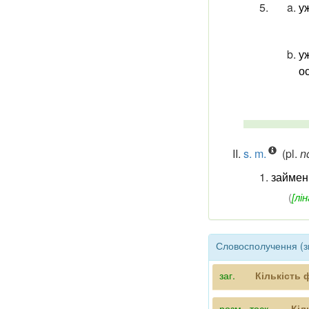
у
у
о
s. m.
(pl.
n
займенн
(
[лін
Словосполучення (зв
заг.
Кількість 
розм.
,
тоск.
Кіл