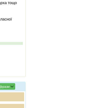
арха тощо
ласної
 фрази