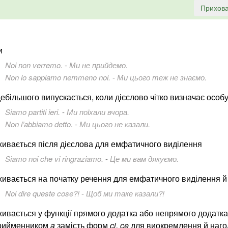
Прихова
и
Noi non verremo.
-
Ми не прийдемо.
Non lo sappiamo nemmeno noi.
-
Ми цього теж не знаємо.
дебільшого випускається, коли дієслово чітко визначає особ
Siamo partiti ieri.
-
Ми поїхали вчора.
Non l’abbiamo detto.
-
Ми цього не казали.
живається після дієслова для емфатичного виділення
Siamo noi che vi ringraziamo.
-
Це ми вам дякуємо.
живається на початку речення для емфатичного виділення й
Noi dire queste cose?!
-
Щоб ми таке казали?!
живається у функції прямого додатка або непрямого додатка
рийменником
a
замість форм
ci, ce
для виокремлення й наг