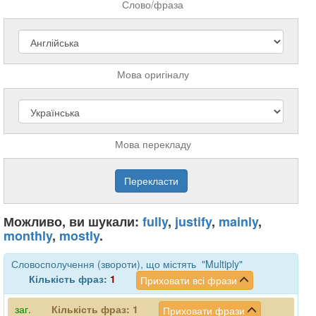
Слово/фраза
Мова оригіналу
Мова перекладу
Можливо, ви шукали:
fully
,
justify
,
mainly
,
monthly
,
mostly
.
Словосполучення (звороти), що містять "Multiply"
Кількість фраз:
1
Приховати всі фрази
заг.
Кількість фраз:
1
Приховати фрази