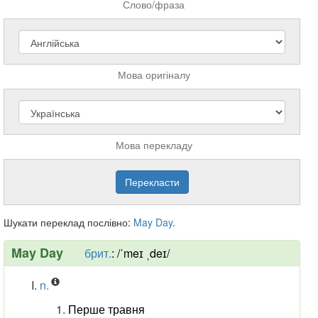
Слово/фраза
Мова оригіналу
Мова перекладу
Шукати переклад послівно:
May
Day
.
May Day
брит.
:
/ˈmeɪ ˌdeɪ/
n.
Перше травня