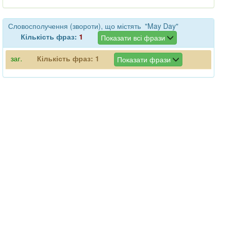
Словосполучення (звороти), що містять "May Day"
Кількість фраз:
1
Показати всі фрази
заг.
Кількість фраз:
1
Показати фрази