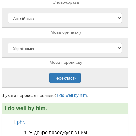
Слово/фраза
Мова оригіналу
Мова перекладу
Шукати переклад послівно:
I
do
well
by
him
.
I do well by him.
phr.
Я добре поводжуся з ним.