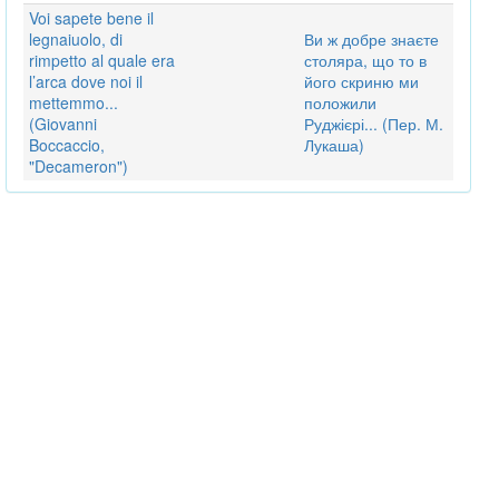
Voi sapete bene il
legnaiuolo, di
Ви ж добре знаєте
rimpetto al quale era
столяра, що то в
l’arca dove noi il
його скриню ми
mettemmo...
положили
(Giovanni
Руджієрі... (Пер. М.
Boccaccio,
Лукаша)
"Decameron")