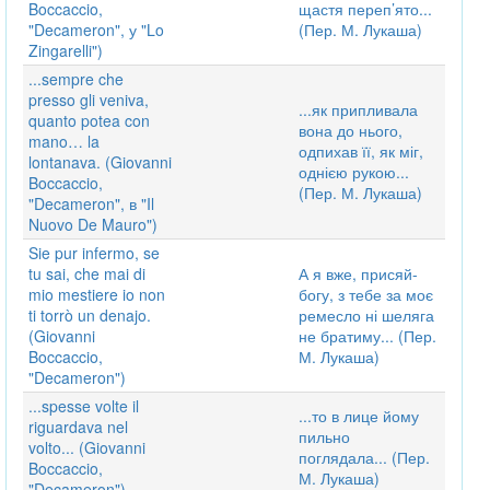
Boccaccio,
щастя переп’ято...
"Decameron", у "Lo
(Пер. М. Лукаша)
Zingarelli")
...sempre che
presso gli veniva,
...як припливала
quanto potea con
вона до нього,
mano… la
одпихав її, як міг,
lontanava. (Giovanni
однією рукою...
Boccaccio,
(Пер. М. Лукаша)
"Decameron", в "Il
Nuovo De Mauro")
Sie pur infermo, se
tu sai, che mai di
А я вже, присяй-
mio mestiere io non
богу, з тебе за моє
ti torrò un denajo.
ремесло ні шеляга
(Giovanni
не братиму... (Пер.
Boccaccio,
М. Лукаша)
"Decameron")
...spesse volte il
...то в лице йому
riguardava nel
пильно
volto... (Giovanni
поглядала... (Пер.
Boccaccio,
М. Лукаша)
"Decameron")