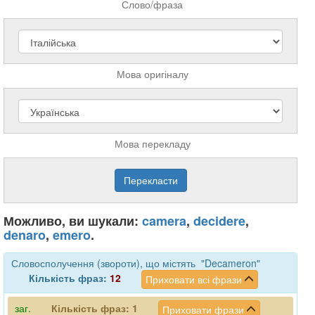
Слово/фраза
Мова оригіналу
Мова перекладу
Можливо, ви шукали:
camera
,
decidere
,
denaro
,
emero
.
Словосполучення (звороти), що містять "Decameron"
Кількість фраз:
12
Приховати всі фрази
заг.
Кількість фраз:
1
Приховати фрази