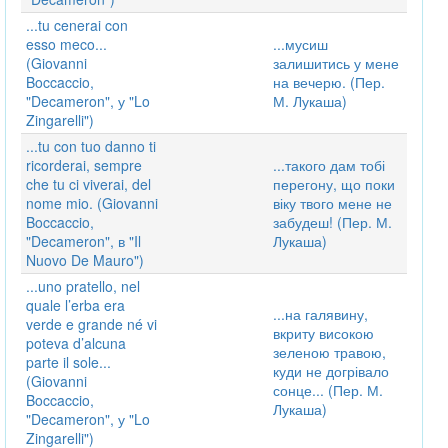
...tu cenerai con
esso meco...
...мусиш
(Giovanni
залишитись у мене
Boccaccio,
на вечерю. (Пер.
"Decameron", у "Lo
М. Лукаша)
Zingarelli")
...tu con tuo danno ti
ricorderai, sempre
...такого дам тобі
che tu ci viverai, del
перегону, що поки
nome mio. (Giovanni
віку твого мене не
Boccaccio,
забудеш! (Пер. М.
"Decameron", в "Il
Лукаша)
Nuovo De Mauro")
...uno pratello, nel
quale l’erba era
...на галявину,
verde e grande né vi
вкриту високою
poteva d’alcuna
зеленою травою,
parte il sole...
куди не догрівало
(Giovanni
сонце... (Пер. М.
Boccaccio,
Лукаша)
"Decameron", у "Lo
Zingarelli")