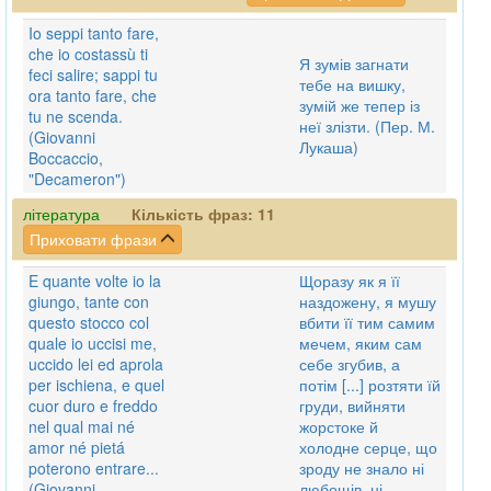
Io seppi tanto fare,
che io costassù ti
Я зумів загнати
feci salire; sappi tu
тебе на вишку,
ora tanto fare, che
зумій же тепер із
tu ne scenda.
неї злізти. (Пер. М.
(Giovanni
Лукаша)
Boccaccio,
"Decameron")
література
Кількість фраз:
11
Приховати фрази
E quante volte io la
Щоразу як я її
giungo, tante con
наздожену, я мушу
questo stocco col
вбити її тим самим
quale io uccisi me,
мечем, яким сам
uccido lei ed aprola
себе згубив, а
per ischiena, e quel
потім [...] розтяти їй
cuor duro e freddo
груди, вийняти
nel qual mai né
жорстоке й
amor né pietá
холодне серце, що
poterono entrare...
зроду не знало ні
(Giovanni
любощів, ні