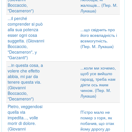
Boccaccio,
жалощів... (Пер. М.
"Decameron")
Лукаша)
...il perché
comprender si può
alla sua potenza
...що свідчить про
esser ogni cosa
його всевладність і
suggetta. (Giovanni
всемогутність.
Boccaccio,
(Пер. М. Лукаша)
"Decameron", у
"Garzanti")
...in questa cosa, a
...коли ми хочемо,
volere che effetto
щоб усе вийшло
abbia, mi par da
гаразд, треба нам
tenere questa via.
діяти ось яким
(Giovanni
чином. (Пер. М.
Boccaccio,
Лукаша)
"Decameron")
Pietro, veggendosi
quella via
П’єтро мало не
impedita..., volle
помер з горя, як
morir di dolore.
побачив, що отак
(Giovanni
йому дорогу до