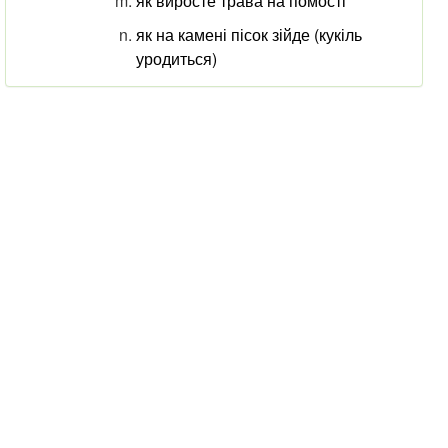
як виросте трава на помості
як на камені пісок зійде (кукіль
уродиться)