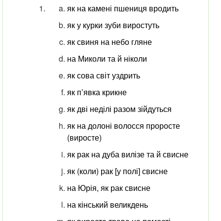
як на камені пшениця вродить
як у курки зуби виростуть
як свиня на небо гляне
на Миколи та й ніколи
як сова світ уздрить
як п’явка крикне
як дві неділі разом зійдуться
як на долоні волосся проросте
(виросте)
як рак на дуба вилізе та й свисне
як (коли) рак [у полі] свисне
на Юрія, як рак свисне
на кінський великдень