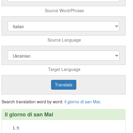
Source Word/Phrase
Source Language
Target Language
Search translation word by word:
il
giorno
di
san
Mai
.
il giorno di san Mai
fr.