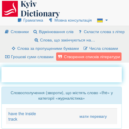
Граматика
Мовна консультація
Словники
Відмінювання слів
Скласти слова з літер
Слова, що закінчуються на…
Слова за пропущеними буквами
Числа словами
Грошові суми словами
Створення списків літератури
Словосполучення (звороти), що містять слово «the» у
категорії «журналістика»
have the inside
мати перевагу
track