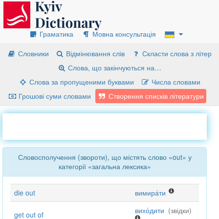
Граматика
Мовна консультація
Словники
Відмінювання слів
Скласти слова з літер
Слова, що закінчуються на…
Слова за пропущеними буквами
Числа словами
Грошові суми словами
Створення списків літератури
Словосполучення (звороти), що містять слово «out» у
категорії «загальна лексика»
die out
вимира́ти
вихо́дити
(звідки)
get out of