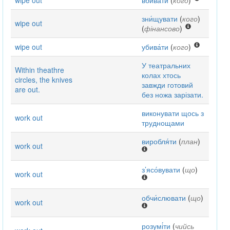
wipe out
вбива́ти
(
кого
)
зни́щувати
(
кого
)
wipe out
(
фінансово
)
wipe out
убива́ти
(
кого
)
У театральних
Within theathre
колах хтось
circles, the knives
завжди готовий
are out.
без ножа зарізати.
виконувати щось з
work out
труднощами
виробля́ти
(
план
)
work out
з’ясо́вувати
(
що
)
work out
обчи́слювати
(
що
)
work out
розумі́ти
(
чийсь