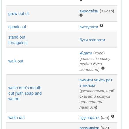
вироста́ти
(
з чого
)
grow out of
speak out
виступа́ти
stand out
бути за/проти
for/against
ки́дати
(
кого
)
(
когось, із ким у
walk out
людни були
відносини
)
вимити чийсь рот
з милом
wash one’s mouth
(
уживається, щоб
out [with soap and
сказати комусь
water]
перестати
лаятися
)
wash out
відклада́ти
(
що
)
розмива́ти
(
що
)