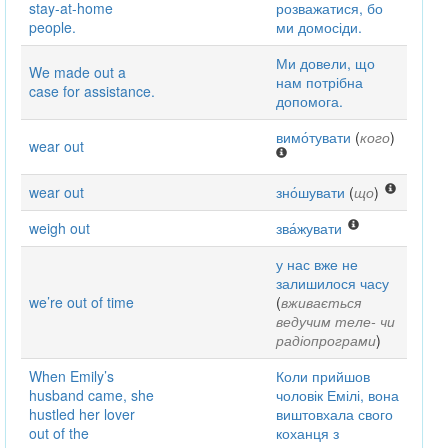
stay-at-home
розважатися, бо
people.
ми домосіди.
Ми довели, що
We made out a
нам потрібна
case for assistance.
допомога.
вимо́тувати
(
кого
)
wear out
wear out
зно́шувати
(
що
)
weigh out
зва́жувати
у нас вже не
залишилося часу
we’re out of time
(
вживається
ведучим теле- чи
радіопрограми
)
When Emily’s
Коли прийшов
husband came, she
чоловік Емілі, вона
hustled her lover
виштовхала свого
out of the
коханця з