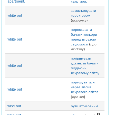
apartment.
квартири.
замальовувати
white out
коректором
(
помилку
)
переставати
бачити кольори
white out
перед втратою
свідомості
(
про
людину
)
погіршувати
здатність бачити,
white out
піддаючи
яскравому світлу
порушуватися
через вплив
white out
яскравого світла
(
про зір
)
wipe out
бути втомленим