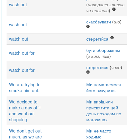
wash out
(
поверхню зливою
чи повінню
)
скасо́вувати
(
що
)
wash out
watch out
стерегти́ся
бути обережним
watch out for
(
з ким, чим
)
стерегти́ся
(
чого
)
watch out for
We are trying to
Ми намагаємося
smoke him out.
його викурити.
We decided to
Ми вирішили
make a day of it
присвятити цей
and went out
день походам по
shopping.
магазинах.
We don’t get out
Ми не часто
much, as we are
ходимо