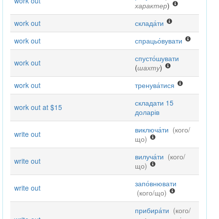
work out
характер
)
work out
склада́ти
work out
спрацьо́вувати
спусто́шувати
work out
(
шахту
)
work out
тренува́тися
складати 15
work out at $15
доларів
виключа́ти
(кого/
write out
що)
вилуча́ти
(кого/
write out
що)
запо́внювати
write out
(кого/що)
прибира́ти
(кого/