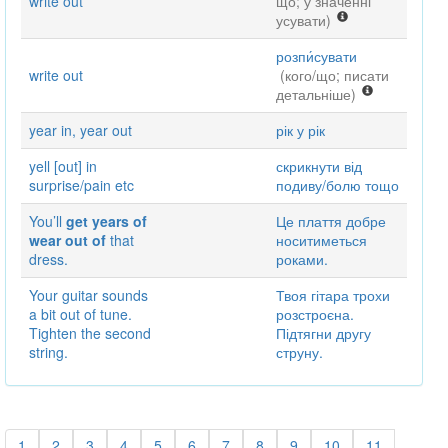
write out
що; у значенні
усувати)
розпи́сувати
write out
(кого/що; писати
детальніше)
year in, year out
рік у рік
yell [out] in
скрикнути від
surprise/pain etc
подиву/болю тощо
You’ll
get years of
Це плаття добре
wear out of
that
носитиметься
dress.
роками.
Your guitar sounds
Твоя гітара трохи
a bit out of tune.
розстроєна.
Tighten the second
Підтягни другу
string.
струну.
1
2
3
4
5
6
7
8
9
10
11