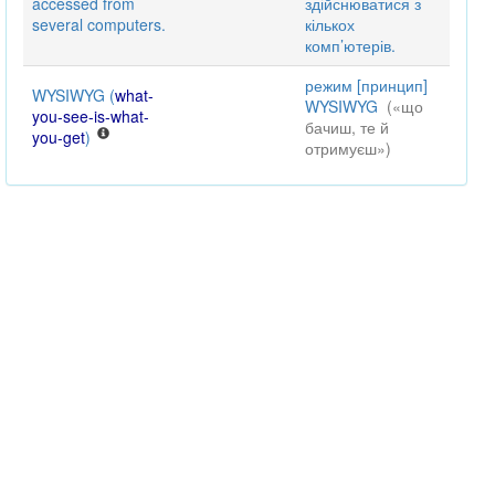
accessed from
здійснюватися з
several computers.
кількох
комп’ютерів.
режим [принцип]
WYSIWYG
(
what-
WYSIWYG
(«що
you-see-is-what-
бачиш, те й
you-get
)
отримуєш»)