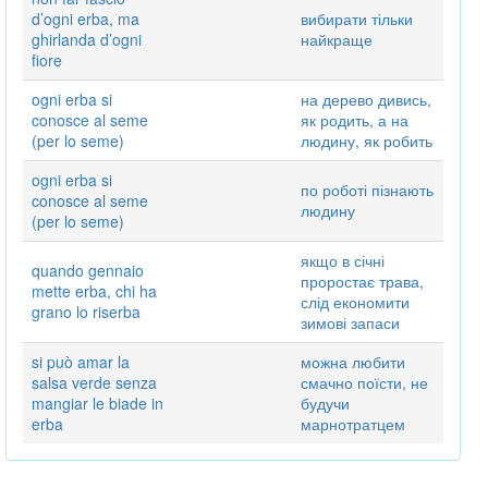
d’ogni erba, ma
вибирати тільки
ghirlanda d’ogni
найкраще
fiore
ogni erba si
на дерево дивись,
conosce al seme
як родить, а на
(per lo seme)
людину, як робить
ogni erba si
по роботі пізнають
conosce al seme
людину
(per lo seme)
якщо в січні
quando gennaio
проростає трава,
mette erba, chi ha
слід економити
grano lo riserba
зимові запаси
si può amar la
можна любити
salsa verde senza
смачно поїсти, не
mangiar le biade in
будучи
erba
марнотратцем