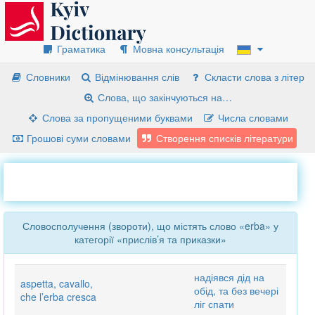
Граматика
Мовна консультація
Словники
Відмінювання слів
Скласти слова з літер
Слова, що закінчуються на…
Слова за пропущеними буквами
Числа словами
Грошові суми словами
Створення списків літератури
Словосполучення (звороти), що містять слово «erba» у
категорії «прислів’я та приказки»
надіявся дід на
aspetta, cavallo,
обід, та без вечері
che l’erba cresca
ліг спати