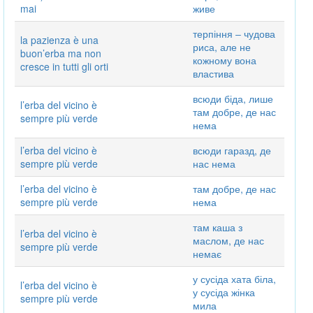
mai
живе
терпіння ‒ чудова
la pazienza è una
риса, але не
buon’erba ma non
кожному вона
cresce in tutti gli orti
властива
всюди біда, лише
l’erba del vicino è
там добре, де нас
sempre più verde
нема
l’erba del vicino è
всюди гаразд, де
sempre più verde
нас нема
l’erba del vicino è
там добре, де нас
sempre più verde
нема
там каша з
l’erba del vicino è
маслом, де нас
sempre più verde
немає
у сусіда хата біла,
l’erba del vicino è
у сусіда жінка
sempre più verde
мила