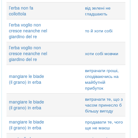
l’erba non fa
від зелені не
collottola
гладшають
l’erba voglio non
cresce neanche nel
то й хоти собі
giardino del re
l’erba voglio non
cresce neanche nel
хоти собі мовчки
giardino del re
витрачати гроші,
mangiare le biade
сподіваючись на
(il grano) in erba
майбутній
прибуток
витрачати те, що з
mangiare le biade
часом принесло б
(il grano) in erba
більшу вигоду
mangiare le biade
продавати те, чого
(il grano) in erba
ще не маєш