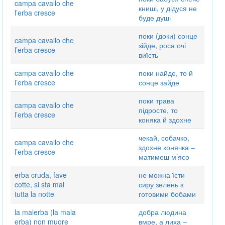
campa cavallo che
книші, у дідуся не
l’erba cresce
буде душі
поки (доки) сонце
campa cavallo che
зійде, роса очі
l’erba cresce
виїсть
campa cavallo che
поки найде, то й
l’erba cresce
сонце зайде
поки трава
campa cavallo che
підросте, то
l’erba cresce
коняка й здохне
чекай, собачко,
campa cavallo che
здохне конячка ‒
l’erba cresce
матимеш м’ясо
erba cruda, fave
не можна їсти
cotte, si sta mal
сиру зелень з
tutta la notte
готовими бобами
la malerba (la mala
добра людина
erba) non muore
вмре, а лиха ‒