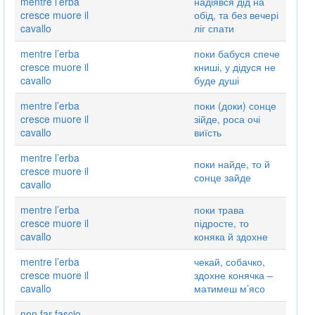
mentre l’erba
надіявся дід на
cresce muore il
обід, та без вечері
cavallo
ліг спати
mentre l’erba
поки бабуся спече
cresce muore il
книші, у дідуся не
cavallo
буде душі
mentre l’erba
поки (доки) сонце
cresce muore il
зійде, роса очі
cavallo
виїсть
mentre l’erba
поки найде, то й
cresce muore il
сонце зайде
cavallo
mentre l’erba
поки трава
cresce muore il
підросте, то
cavallo
коняка й здохне
mentre l’erba
чекай, собачко,
cresce muore il
здохне конячка ‒
cavallo
матимеш м’ясо
non far fascio