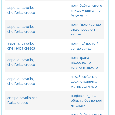
поки бабуся спече
aspetta, cavallo,
книші, у дідуся не
che l’erba cresca
буде душі
поки (доки) сонце
aspetta, cavallo,
зійде, роса очі
che l’erba cresca
виїсть
aspetta, cavallo,
поки найде, то й
che l’erba cresca
сонце зайде
поки трава
aspetta, cavallo,
підросте, то
che l’erba cresca
коняка й здохне
чекай, собачко,
aspetta, cavallo,
здохне конячка ‒
che l’erba cresca
матимеш м’ясо
надіявся дід на
campa cavallo che
обід, та без вечері
l’erba cresce
ліг спати
поки бабуся спече