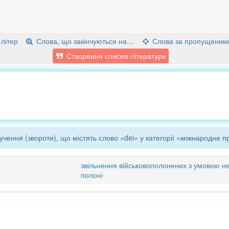
 літер
Слова, що закінчуються на…
Слова за пропущеним
Створення списків літератури
чення (звороти), що містять слово «dei» у категорії «міжнародне п
звільнення військовополонених з умовою не 
полоні