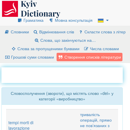
Граматика
Мовна консультація
Словники
Відмінювання слів
Скласти слова з літер
Слова, що закінчуються на…
Слова за пропущеними буквами
Числа словами
Грошові суми словами
Створення списків літератури
Словосполучення (звороти), що містять слово «dei» у
категорії «виробництво»
тривалість
операцій, прямо
tempi morti di
не пов’язаних з
lavorazione