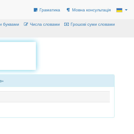
Граматика
Мовна консультація
и буквами
Числа словами
Грошові суми словами
з»