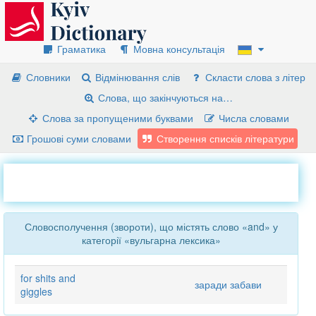
Граматика
Мовна консультація
Словники
Відмінювання слів
Скласти слова з літер
Слова, що закінчуються на…
Слова за пропущеними буквами
Числа словами
Грошові суми словами
Створення списків літератури
Словосполучення (звороти), що містять слово «and» у
категорії «вульгарна лексика»
for shits and
заради забави
giggles