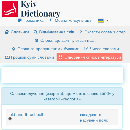
Граматика
Мовна консультація
Словники
Відмінювання слів
Скласти слова з літер
Слова, що закінчуються на…
Слова за пропущеними буквами
Числа словами
Грошові суми словами
Створення списків літератури
Словосполучення (звороти), що містять слово «and» у
категорії «геологія»
fold-and-thrust belt
складчасто-
насувний пояс