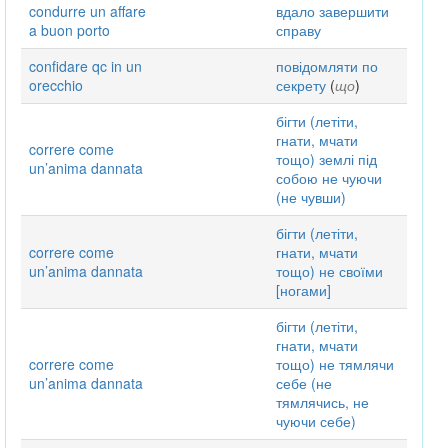
condurre un affare
вдало завершити
a buon porto
справу
confidare qc in un
повідомляти по
orecchio
секрету
(
що
)
бігти (летіти,
гнати, мчати
correre come
тощо) землі під
un’anima dannata
собою не чуючи
(не чувши)
бігти (летіти,
correre come
гнати, мчати
un’anima dannata
тощо) не своїми
[ногами]
бігти (летіти,
гнати, мчати
correre come
тощо) не тямлячи
un’anima dannata
себе (не
тямлячись, не
чуючи себе)