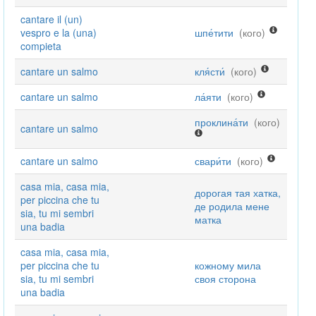
cantare il (un)
vespro e la (una)
шпе́тити
(кого)
compieta
cantare un salmo
кля́сти́
(кого)
cantare un salmo
ла́яти
(кого)
проклина́ти
(кого)
cantare un salmo
cantare un salmo
свари́ти
(кого)
casa mia, casa mia,
дорогая тая хатка,
per piccina che tu
де родила мене
sia, tu mi sembri
матка
una badia
casa mia, casa mia,
per piccina che tu
кожному мила
sia, tu mi sembri
своя сторона
una badia