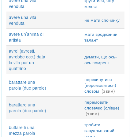
avere una vita
крутитися, як у
venduta
колесі
avere una vita
не мати спочинку
venduta
avere un’anima di
мати вроджений
artista
талант
avrei (avresti,
avrebbe ecc.) data
думати, що ось-
la vita per un
ось помреш
quattrino
перекинутися
barattare una
(перемовитися)
parola (due parole)
словом
(з ким)
перемовити
barattare una
словечко (слівце)
parola (due parole)
(з ким)
зробити
buttare lì una
завуальований
mezza parola
натяк