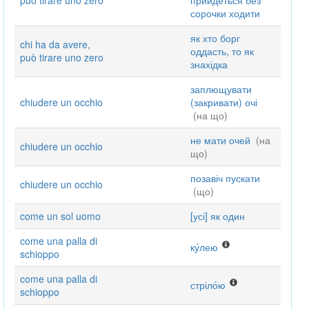
può tirare uno zero
прийдеться без
сорочки ходити
як хто борг
chi ha da avere,
оддасть, то як
può tirare uno zero
знахідка
заплющувати
chiudere un occhio
(закривати) очі
(на що)
не мати очей
(на
chiudere un occhio
що)
позавіч пускати
chiudere un occhio
(що)
come un sol uomo
[усі] як один
come una palla di
ку́лею
schioppo
come una palla di
стріло́ю
schioppo