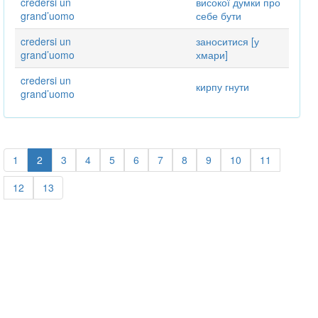
credersi un
високої думки про
grand’uomo
себе бути
credersi un
заноситися [у
grand’uomo
хмари]
credersi un
кирпу гнути
grand’uomo
1
2
3
4
5
6
7
8
9
10
11
12
13