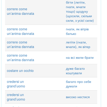
бігти (летіти,
гнати, мчати
correre come
тощо) щодуху
un’anima dannata
(щосили, скільки
сили, з усієї сили)
correre come
гнати, як вітрів
un’anima dannata
батько
correre come
летіти (гнати,
un’anima dannata
мчати), як вітер
correre come
на всі жили брати
un’anima dannata
дуже багато
costare un occhio
коштувати
credersi un
багато про себе
grand’uomo
думати
credersi un
високо нестися
grand’uomo