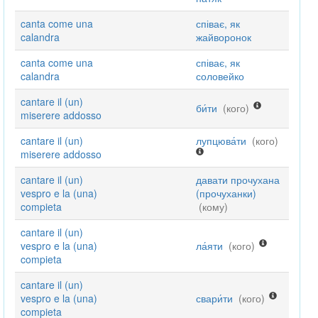
canta come una
співає, як
calandra
жайворонок
canta come una
співає, як
calandra
соловейко
cantare il (un)
би́ти
(кого)
miserere addosso
cantare il (un)
лупцюва́ти
(кого)
miserere addosso
cantare il (un)
давати прочухана
vespro e la (una)
(прочуханки)
compieta
(кому)
cantare il (un)
vespro e la (una)
ла́яти
(кого)
compieta
cantare il (un)
vespro e la (una)
свари́ти
(кого)
compieta