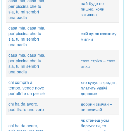
casa mia, casa mia,
най буде не
per piccina che tu
пишно, коли
sia, tu mi sembri
затишно
una badia
casa mia, casa mia,
per piccina che tu
свій куток кожному
sia, tu mi sembri
милий
una badia
casa mia, casa mia,
per piccina che tu
своя стріха ‒ своя
sia, tu mi sembri
втіха
una badia
chi compra a
хто купує в кредит,
tempo, vende nove
платить удвічі
per altri e un per sè
дорожче
chi ha da avere,
добрий звичай ‒
può tirare uno zero
не позичай
як станеш усім
chi ha da avere,
боргувати, то