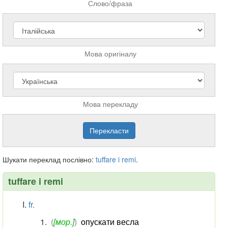
Слово/фраза
Мова оригіналу
Мова перекладу
Шукати переклад послівно:
tuffare
i
remi
.
tuffare i remi
fr.
(
[мор.]
)
опускати весла