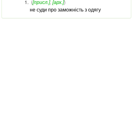
(
[присл.]
,
[арх.]
)
не суди про заможність з одягу