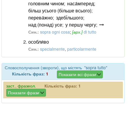
головним чином
;
наса́мперед
;
більш усього (більше всього)
;
перева́жно
;
здебі́льшого
;
над (понад) усе
;
у першу чергу
;
Син.:
sopra ogni cosa
;
[арх.]
di tutto
особли́во
Син.:
specialmente
,
particolarmente
Словосполучення (звороти), що містять "sopra tutto"
Кількість фраз:
1
Показати всі фрази
заст.
,
фразеол.
Кількість фраз:
1
Показати фрази