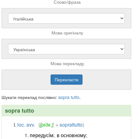
Слово/фраза
Мова оригіналу
Мова перекладу
Шукати переклад послівно:
sopra
tutto
.
sopra tutto
loc. avv.
(
[рідк.]
; =
soprattutto
)
передусі́м
;
в основному
;