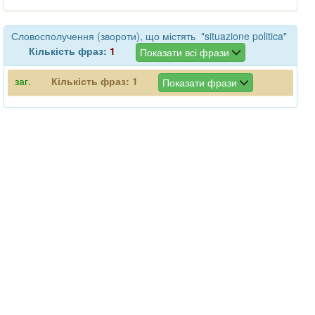
Словосполучення (звороти), що містять "situazione politica"
Кількість фраз:
1
Показати всі фрази
заг.
Кількість фраз:
1
Показати фрази