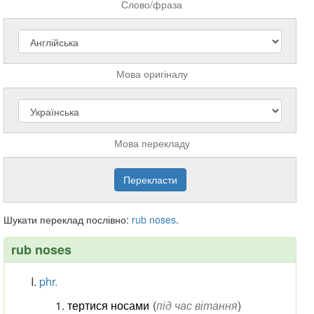
Слово/фраза
Мова оригіналу
Мова перекладу
Шукати переклад послівно:
rub
noses
.
rub noses
phr.
тертися носами
(
під час вітання
)