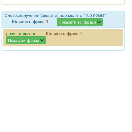
Словосполучення (звороти), що містять "rub noses"
Кількість фраз:
1
Показати всі фрази
розм.
,
фразеол.
Кількість фраз:
1
Показати фрази