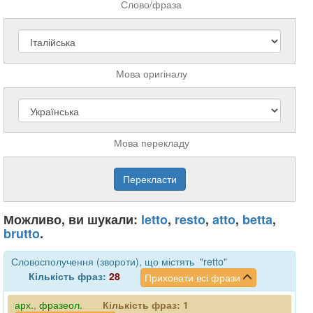
Слово/фраза
Мова оригіналу
Мова перекладу
Можливо, ви шукали:
letto
,
resto
,
atto
,
betta
,
brutto
.
Словосполучення (звороти), що містять "retto"
Кількість фраз:
28
Приховати всі фрази
арх.
,
фразеол.
Кількість фраз:
1