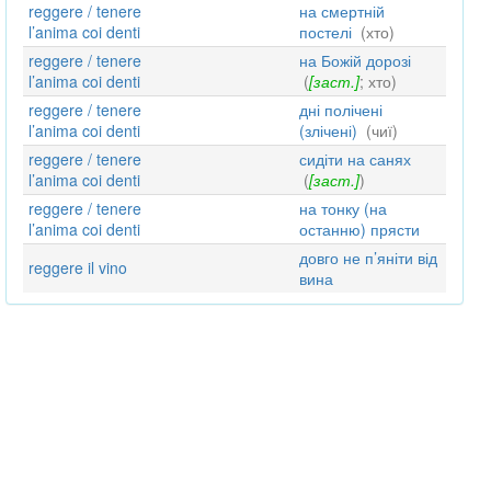
reggere / tenere
на смертній
l’anima coi denti
постелі
(хто)
reggere / tenere
на Божій дорозі
l’anima coi denti
(
[заст.]
; хто)
reggere / tenere
дні полічені
l’anima coi denti
(злічені)
(чиї)
reggere / tenere
сидіти на санях
l’anima coi denti
(
[заст.]
)
reggere / tenere
на тонку (на
l’anima coi denti
останню) прясти
довго не п’яніти від
reggere il vino
вина