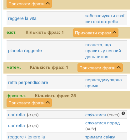
Приховати фрази
забезпечувати свої
reggere la vita
життєві потреби
езот.
Кількість фраз:
1
Приховати фрази
планета, що
pianeta reggente
править у певний
день тижня
матем.
Кількість фраз:
1
Приховати фрази
перпендикулярна
retta perpendicolare
пряма
фразеол.
Кількість фраз:
25
Приховати фрази
dar retta
(
a qd
)
слу́хатися
(
кого
)
слухатися порад
dar retta
(
a qd
)
(
чиїх
)
reggere / tenere la
тримати свічку