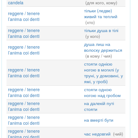
candela
(для кого, кому)
тільки (ледве)
reggere / tenere
живий та теплий
l’anima coi denti
(хто)
reggere / tenere
тільки душа в тілі
l’anima coi denti
(у кого)
душа лиш на
reggere / tenere
волоску держиться
l’anima coi denti
(в кому / чия)
стояти однією
reggere / tenere
ногою в могилі (у
l’anima coi denti
труні, у домовині, у
ямі, у гробі)
reggere / tenere
стояти одною
l’anima coi denti
ногою над гробом
reggere / tenere
на далекій путі
l’anima coi denti
стояти
reggere / tenere
на вмерті бути
l’anima coi denti
reggere / tenere
час недовгий
(чий)
l’anima coi denti