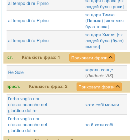
за царя Гороха [як
al tempo di re Pipino
людей було трохи]
за царя Тимка
al tempo di re Pipino
(Панька) [як земля
була тонка]
за царя Хмеля [як
al tempo di re Pipino
людей була (було)
жменя]
іст.
Кількість фраз:
1
Приховати фрази
король-сонце
Re Sole
(
Людовік VIX
)
присл.
Кількість фраз:
2
Приховати фрази
l’erba voglio non
cresce neanche nel
хоти собі мовчки
giardino del re
l’erba voglio non
cresce neanche nel
то й хоти собі
giardino del re