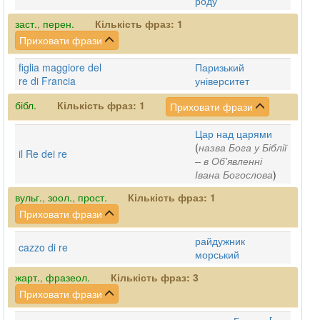
роду
заст.
,
перен.
Кількість фраз:
1
Приховати фрази
figlia maggiore del
Паризький
re di Francia
університет
бібл.
Кількість фраз:
1
Приховати фрази
Цар над царями
(
назва Бога у Біблії
il Re dei re
– в Об'явленні
Івана Богослова
)
вульг.
,
зоол.
,
прост.
Кількість фраз:
1
Приховати фрази
райдужник
cazzo di re
морський
жарт.
,
фразеол.
Кількість фраз:
3
Приховати фрази