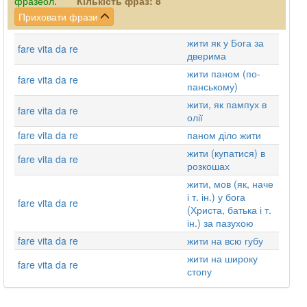
фразеол.
Кількість фраз:
8
Приховати фрази
жити як у Бога за
fare vita da re
дверима
жити паном (по-
fare vita da re
панському)
жити, як пампух в
fare vita da re
олії
fare vita da re
паном діло жити
жити (купатися) в
fare vita da re
розкошах
жити, мов (як, наче
і т. ін.) у бога
fare vita da re
(Христа, батька і т.
ін.) за пазухою
fare vita da re
жити на всю губу
жити на широку
fare vita da re
стопу