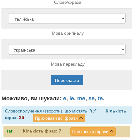
Слово/фраза
Мова оригіналу
Мова перекладу
Можливо, ви шукали:
e
,
le
,
me
,
se
,
te
.
Словосполучення (звороти), що містять "re"
Кількість
фраз:
25
Приховати всі фрази
заг.
Кількість фраз:
7
Приховати фрази