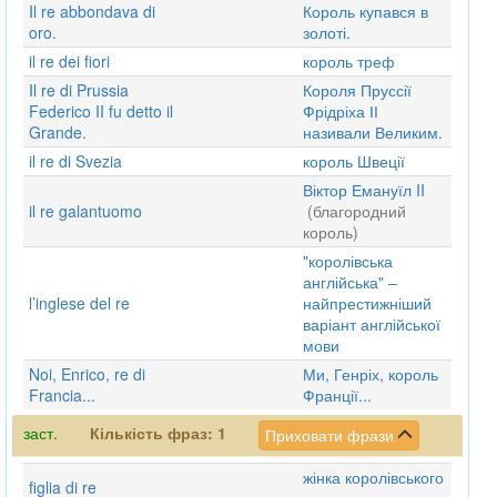
Il re abbondava di
Король купався в
oro.
золоті.
il re dei fiori
король треф
Il re di Prussia
Короля Пруссії
Federico II fu detto il
Фрідріха ІІ
Grande.
називали Великим.
il re di Svezia
король Швеції
Віктор Емануїл II
il re galantuomo
(благородний
король)
"королівська
англійська" ‒
l’inglese del re
найпрестижніший
варіант англійської
мови
Noi, Enrico, re di
Ми, Генріх, король
Francia...
Франції...
заст.
Кількість фраз:
1
Приховати фрази
жінка королівського
figlia di re