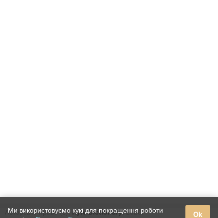
Ми використовуємо кукі для покращення роботи
Авторське право (c),
Kyiv Dictionary
, 2020.
Ok