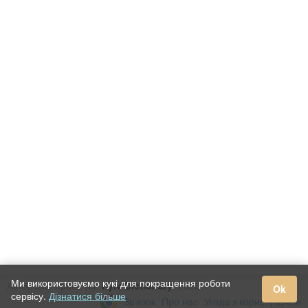
Ми використовуємо кукі для покращення роботи
Авторське право (c),
Kyiv Dictionary
, 2020.
Ok
сервісу.
Дізнатися більше
Зв’язок
Про нас
Угода з користувачем