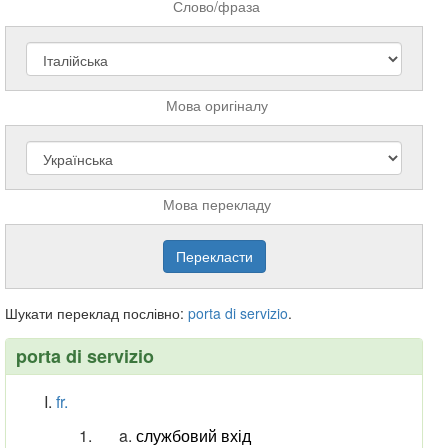
Слово/фраза
Мова оригіналу
Мова перекладу
Шукати переклад послівно:
porta
di
servizio
.
porta di servizio
fr.
службовий вхід