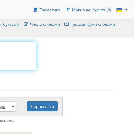
Граматика
Мовна консультація
и буквами
Числа словами
Грошові суми словами
рекладу