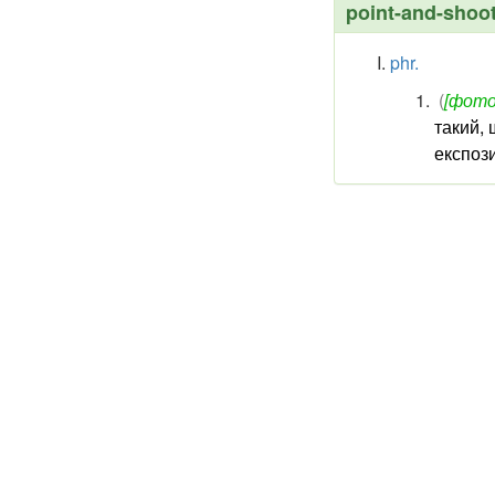
point-and-shoo
phr.
(
[фото
такий,
експози