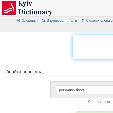
Словники
Відмінювання слів
Скласти слова з
Знайти переклад
Слово/фраза