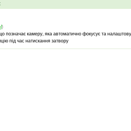
t
]
)
 що позначає камеру, яка автоматично фокусує та налаштов
цію під час натискання затвору