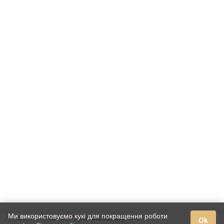
Ми використовуємо кукі для покращення роботи
Авторське право (c),
Kyiv Dictionary
, 2020.
Ok