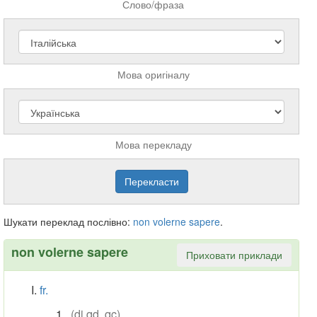
Слово/фраза
Мова оригіналу
Мова перекладу
Шукати переклад послівно:
non
volerne
sapere
.
non volerne sapere
Приховати приклади
fr.
(di qd, qc)