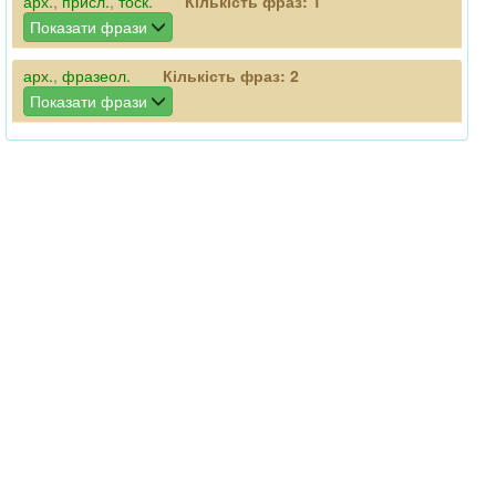
арх.
,
присл.
,
тоск.
Кількість фраз:
1
Показати фрази
арх.
,
фразеол.
Кількість фраз:
2
Показати фрази