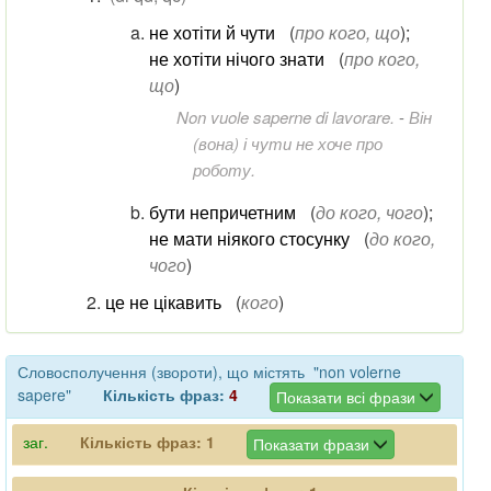
не хотіти й чути
(
про кого, що
)
;
не хотіти нічого знати
(
про кого,
що
)
Non vuole saperne di lavorare.
-
Він
(вона) і чути не хоче про
роботу.
бути непричетним
(
до кого, чого
)
;
не мати ніякого стосунку
(
до кого,
чого
)
це не цікавить
(
кого
)
Словосполучення (звороти), що містять "non volerne
sapere"
Кількість фраз:
4
Показати всі фрази
заг.
Кількість фраз:
1
Показати фрази