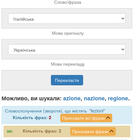
Слово/фраза
Мова оригіналу
Мова перекладу
Можливо, ви шукали:
azione
,
nazione
,
regione
.
Словосполучення (звороти), що містять "lezioni"
Кількість фраз:
2
Приховати всі фрази
заг.
Кількість фраз:
2
Приховати фрази