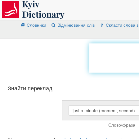
Словники
Відмінювання слів
Скласти слова з
Знайти переклад
Слово/фраза