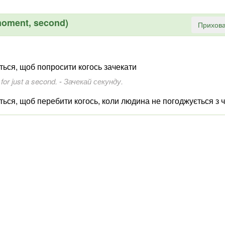
(moment, second)
Прихова
ться, щоб попросити когось зачекати
 for just a second.
-
Зачекай секунду.
ться, щоб перебити когось, коли людина не погоджується з 