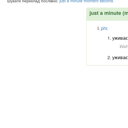
Шукати переклад послівно:
just
a
minute
moment
second
.
just a minute 
phr.
уживає
Wait
уживає