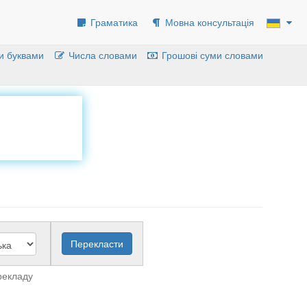
Граматика
Мовна консультація
и буквами
Числа словами
Грошові суми словами
рекладу