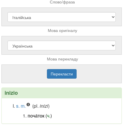
Слово/фраза
Мова оригіналу
Мова перекладу
inizio
s. m.
(pl.
inizi
)
поча́ток (
ч.
)