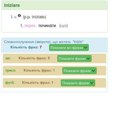
iniziare
v.
(p.p. iniziato)
перех.
почина́ти
(
що
)
Словосполучення (звороти), що містять "inizio"
Кількість фраз:
7
Показати всі фрази
заг.
Кількість фраз:
5
Показати фрази
присл.
Кількість фраз:
1
Показати фрази
футб.
Кількість фраз:
1
Показати фрази