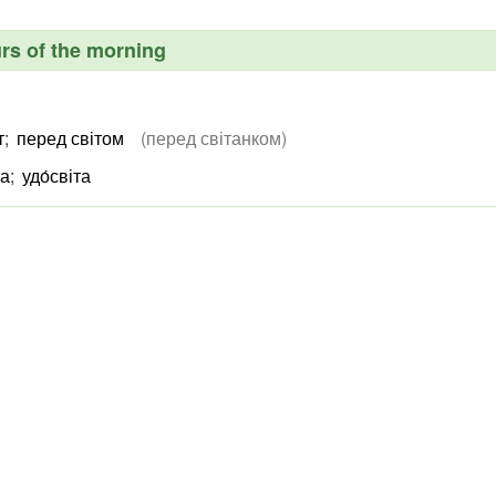
urs of the morning
т
;
перед світом
(перед світанком)
та
;
удо́світа