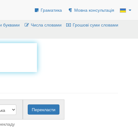
Граматика
Мовна консультація
и буквами
Числа словами
Грошові суми словами
рекладу