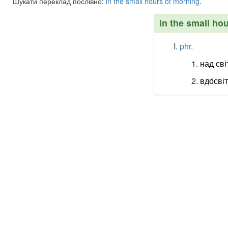
Шукати переклад послівно:
in
the
small
hours
of
morning
.
in the small ho
phr.
над сві
вдо́сві