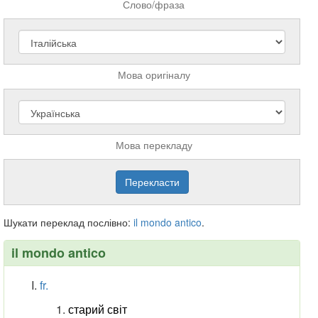
Слово/фраза
Мова оригіналу
Мова перекладу
Шукати переклад послівно:
il
mondo
antico
.
il mondo antico
fr.
старий світ