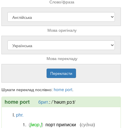
Слово/фраза
Мова оригіналу
Мова перекладу
Шукати переклад послівно:
home
port
.
home port
брит.
:
/ˈhəʊmˌpɔːt/
phr.
(
[мор.]
)
порт приписки
(
судна
)