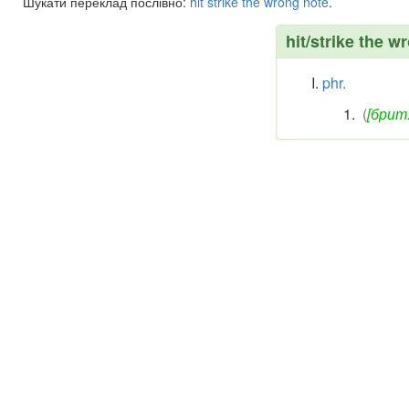
Шукати переклад послівно:
hit
strike
the
wrong
note
.
hit/strike the w
phr.
(
[брит.