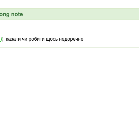
rong note
]
)
казати чи робити щось недоречне