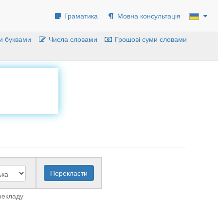
Граматика
Мовна консультація
и буквами
Числа словами
Грошові суми словами
рекладу