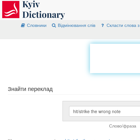
Словники
Відмінювання слів
Скласти слова з
Знайти переклад
Слово/фраза