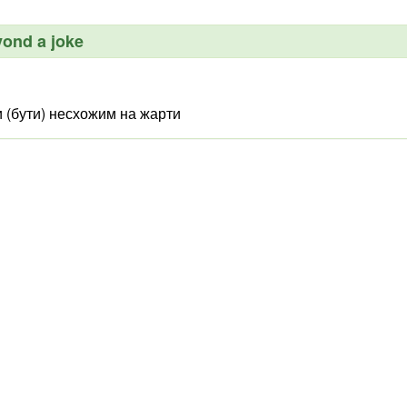
yond a joke
и (бути) несхожим на жарти