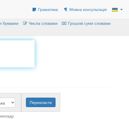
Граматика
Мовна консультація
и буквами
Числа словами
Грошові суми словами
рекладу