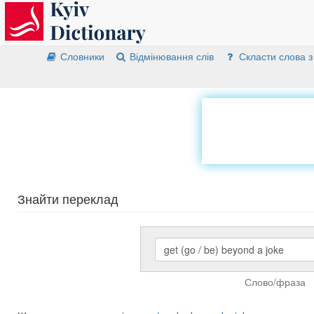
Словники
Відмінювання слів
Скласти слова з
Знайти переклад
Слово/фраза