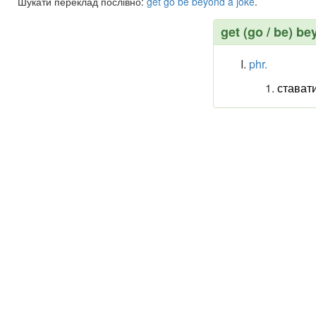
Шукати переклад послівно:
get
go
be
beyond
a
joke
.
get (go / be) be
phr.
стават