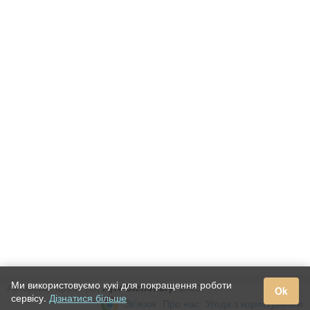
Ми використовуємо кукі для покращення роботи
Авторське право (c),
Kyiv Dictionary
, 2020.
Ok
сервісу.
Дізнатися більше
Зв’язок
Про нас
Угода з користувачем