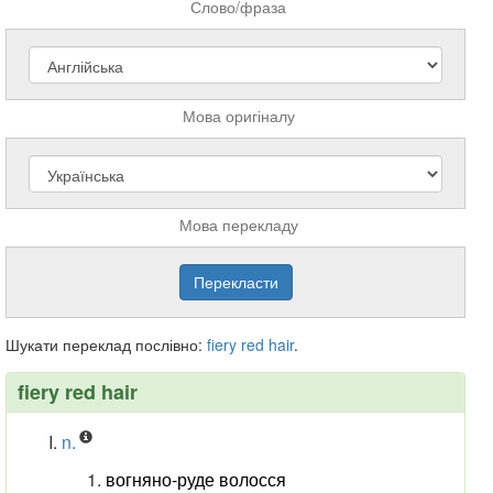
Слово/фраза
Мова оригіналу
Мова перекладу
Шукати переклад послівно:
fiery
red
hair
.
fiery red hair
n.
вогняно-руде волосся