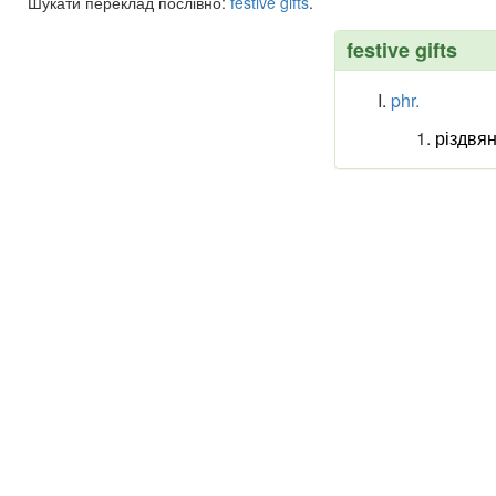
Шукати переклад послівно:
festive
gifts
.
festive gifts
phr.
різдвя