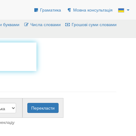
Граматика
Мовна консультація
и буквами
Числа словами
Грошові суми словами
рекладу