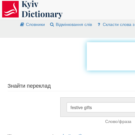
Словники
Відмінювання слів
Скласти слова з
Знайти переклад
Слово/фраза