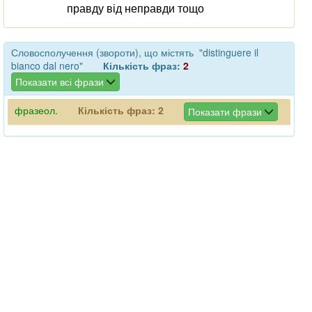
правду від неправди тощо
Словосполучення (звороти), що містять "distinguere il
bianco dal nero"
Кількість фраз:
2
Показати всі фрази
фразеол.
Кількість фраз:
2
Показати фрази