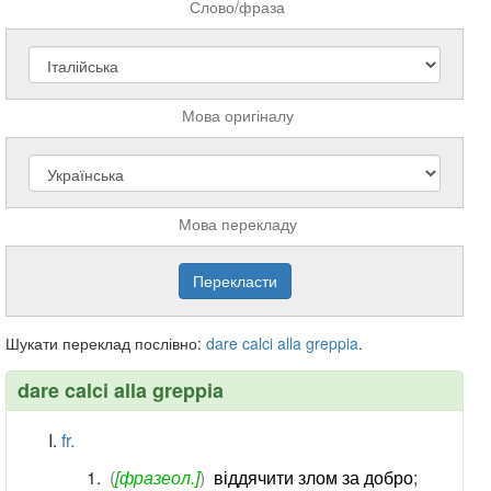
Слово/фраза
Мова оригіналу
Мова перекладу
Шукати переклад послівно:
dare
calci
alla
greppia
.
dare calci alla greppia
fr.
(
[фразеол.]
)
віддячити злом за добро
;