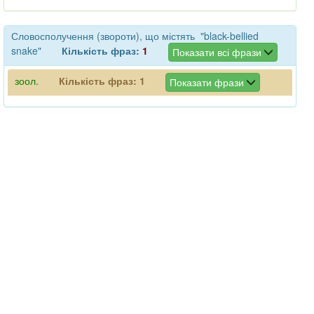
Словосполучення (звороти), що містять "black-bellied
snake"
Кількість фраз:
1
Показати всі фрази
зоол.
Кількість фраз:
1
Показати фрази