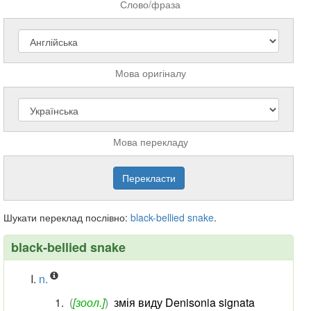
Слово/фраза
Мова оригіналу
Мова перекладу
Шукати переклад послівно:
black-bellied
snake
.
black-bellied snake
n.
(
[зоол.]
)
змія виду Denisonia signata