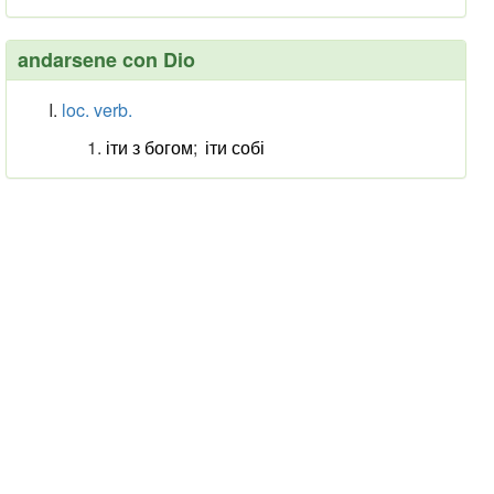
andarsene con Dio
loc. verb.
іти з богом
;
іти собі