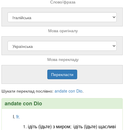
Слово/фраза
Мова оригіналу
Мова перекладу
Шукати переклад послівно:
andate
con
Dio
.
andate con Dio
fr.
ідіть (їдьте) з миром
;
ідіть (їдьте) щасливі