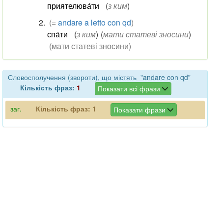
приятелюва́ти
(
з ким
)
(=
andare a letto con qd
)
спа́ти
(
з ким
)
(
мати статеві зносини
)
(мати статеві зносини)
Словосполучення (звороти), що містять "andare con qd"
Кількість фраз:
1
Показати всі фрази
заг.
Кількість фраз:
1
Показати фрази