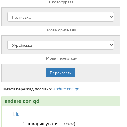
Слово/фраза
Мова оригіналу
Мова перекладу
Шукати переклад послівно:
andare
con
qd
.
andare con qd
fr.
товаришува́ти
(
з ким
)
;