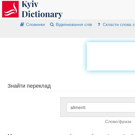
Словники
Відмінювання слів
Скласти слова з
Знайти переклад
Слово/фраза