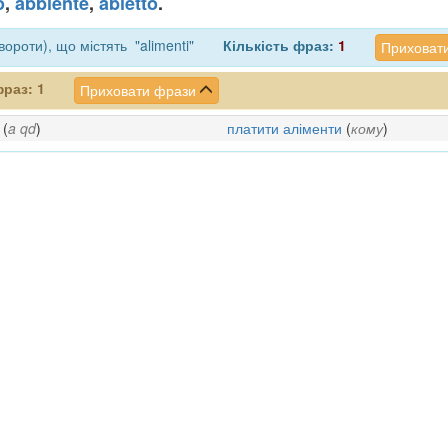
o
,
abbiente
,
abietto
.
ороти), що містять "alimenti"
Кількість фраз:
1
Приховати
фраз:
1
Приховати фрази
(
a qd
)
платити аліменти
(
кому
)