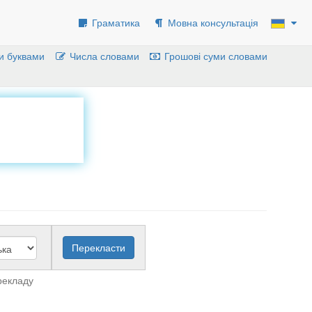
Граматика
Мовна консультація
и буквами
Числа словами
Грошові суми словами
рекладу