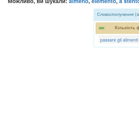
Можливо, ви шукали:
almeno
,
elemento
,
a stent
Словосполучення (зв
заг.
Кількість 
passare gli alimenti