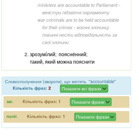
ministers are accountable to Parliament
-
міністри підзвітні парламенту
war criminals are to be held accountable
for their crimes
-
воєнні злочинці
повинні нести відповідальність за
свої злочини
зрозумі́лий
;
поясне́нний
;
такий, який можна пояснити
Словосполучення (звороти), що містять "accountable"
Кількість фраз:
2
Показати всі фрази
заг.
Кількість фраз:
1
Показати фрази
політ.
Кількість фраз:
1
Показати фрази