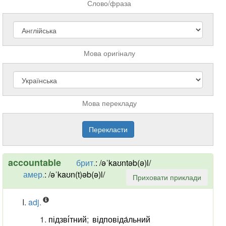
Слово/фраза
Мова оригіналу
Мова перекладу
accountable
брит.
:
/əˈkaʊntəb(ə)l/
амер.
:
/əˈkaʊn(t)əb(ə)l/
Приховати приклади
adj.
підзві́тний
;
відповіда́льний