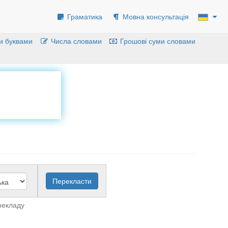
Граматика
Мовна консультація
и буквами
Числа словами
Грошові суми словами
рекладу