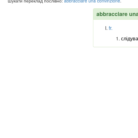
Шукати переклад послівно:
abbracciare
una
convinzione
.
abbracciare un
fr.
слідув