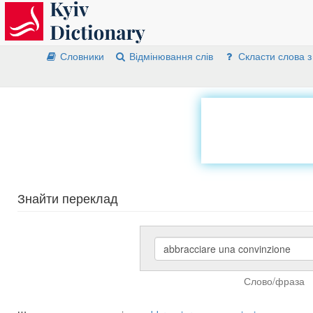
Словники
Відмінювання слів
Скласти слова з
Знайти переклад
Слово/фраза