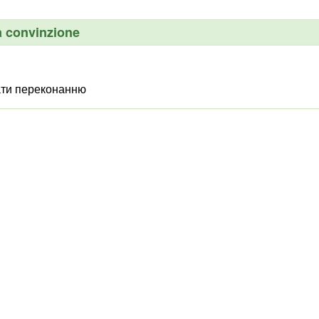
a convinzione
ати переконанню